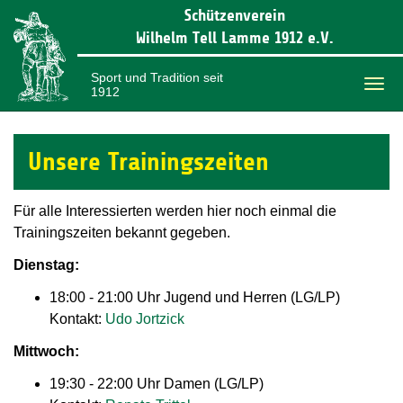
Schützenverein
Wilhelm Tell Lamme 1912 e.V.
Sport und Tradition seit
1912
Togg
navi
Unsere Trainingszeiten
Für alle Interessierten werden hier noch einmal die
Trainingszeiten bekannt gegeben.
Dienstag:
18:00 - 21:00 Uhr Jugend und Herren (LG/LP)
Kontakt:
Udo Jortzick
Mittwoch:
19:30 - 22:00 Uhr Damen (LG/LP)