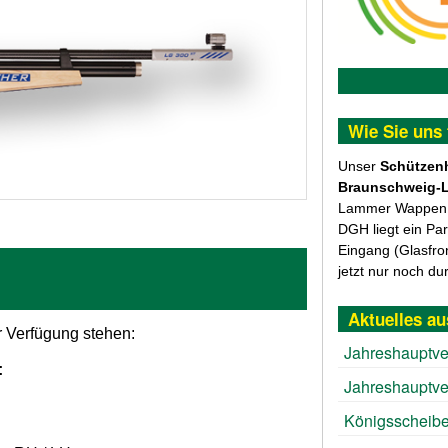
Wie Sie uns 
Unser
Schützen
Braunschweig-
Lammer Wappen au
DGH liegt ein Pa
Eingang (Glasfro
jetzt nur noch du
Aktuelles au
r Verfügung stehen:
Jahreshauptv
:
Jahreshauptv
Königsscheibe