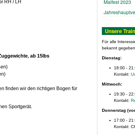
Maifest 2023
or RH / LH
Jahreshauptv
Unsere Train
Für alle Interess
bekannt gegeben
uggewichte, ab 15lbs
Dienstag:
ßen)
18:00 - 21
en)
Kontakt:
Ud
Mittwoch:
n finden wir den richtigen Bogen für
19:30 - 22
Kontakt:
Re
nen Sportgerät.
Donnerstag (von
17:00 - 21
Kontakt: C