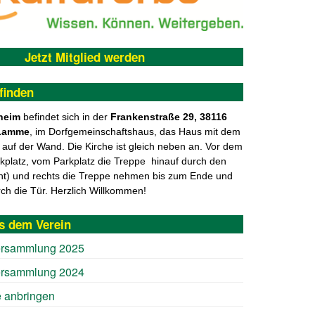
Jetzt Mitglied werden
finden
heim
befindet sich in der
F
rankenstraße 29, 38116
Lamme
, im Dorfgemeinschaftshaus, das Haus mit dem
f der Wand. Die Kirche ist gleich neben an. Vor dem
rkplatz, vom Parkplatz die Treppe hinauf durch den
nt) und rechts die Treppe nehmen bis zum Ende und
rch die Tür. Herzlich Willkommen!
s dem Verein
ersammlung 2025
ersammlung 2024
 anbringen