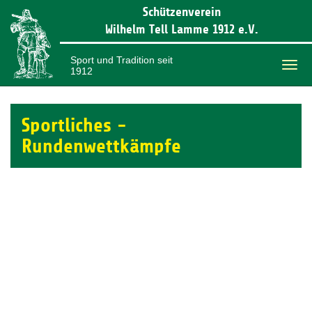
Schützenverein
Wilhelm Tell Lamme 1912 e.V.
Sport und Tradition seit
1912
Togg
navi
Sportliches -
Rundenwettkämpfe