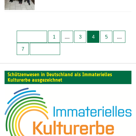
1
....
3
4
5
....
7
Schützenwesen in Deutschland als Immaterielles
Kulturerbe ausgezeichnet