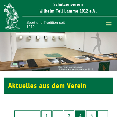
Schützenverein
Wilhelm Tell Lamme 1912 e.V.
Sport und Tradition seit
1912
Togg
navi
Aktuelles aus dem Verein
1
....
3
4
5
....